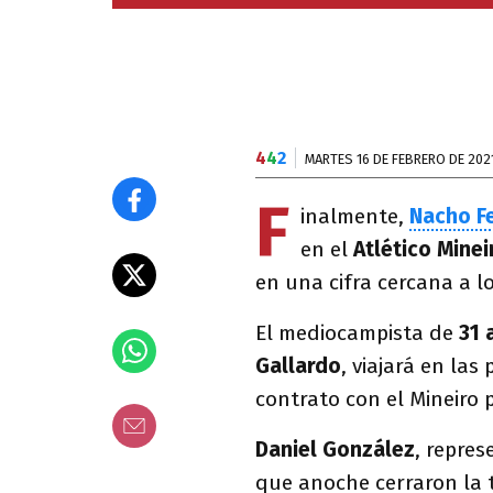
4
4
2
MARTES 16 DE FEBRERO DE 202
F
inalmente,
Nacho F
en el
Atlético Minei
en una cifra cercana a l
El mediocampista de
31 
Gallardo
, viajará en las
contrato con el Mineiro 
Daniel González
, repre
que anoche cerraron la 