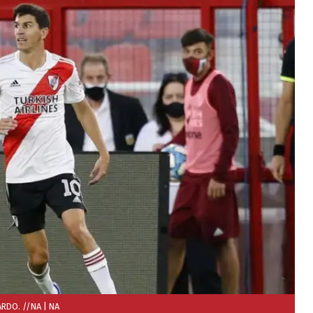
ARDO. //NA
| NA