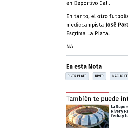
en Deportivo Cali.
En tanto, el otro futboli
mediocampista
José Par
Esgrima La Plata.
NA
En esta Nota
RIVER PLATE
RIVER
NACHO F
También te puede in
La Super
River y R
fecha y l