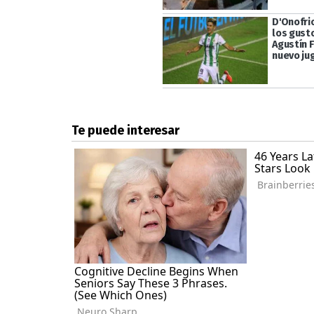
D'Onofri
los gusto
Agustín 
nuevo ju