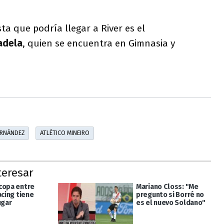
sta que podría llegar a River es el
adela
, quien se encuentra en Gimnasia y
ERNÁNDEZ
ATLÉTICO MINEIRO
teresar
copa entre
Mariano Closs: "Me
acing tiene
pregunto si Borré no
ugar
es el nuevo Soldano"