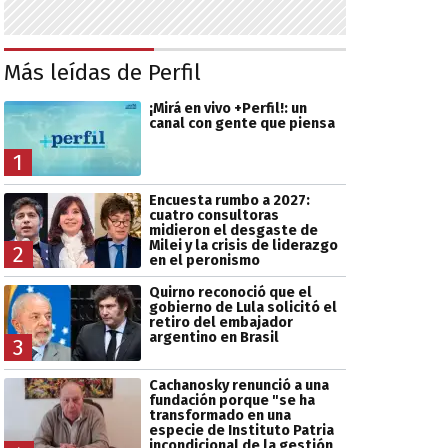
Más leídas de Perfil
¡Mirá en vivo +Perfil!: un
canal con gente que piensa
1
Encuesta rumbo a 2027:
cuatro consultoras
midieron el desgaste de
Milei y la crisis de liderazgo
2
en el peronismo
Quirno reconoció que el
gobierno de Lula solicitó el
retiro del embajador
argentino en Brasil
3
Cachanosky renunció a una
fundación porque "se ha
transformado en una
especie de Instituto Patria
incondicional de la gestión