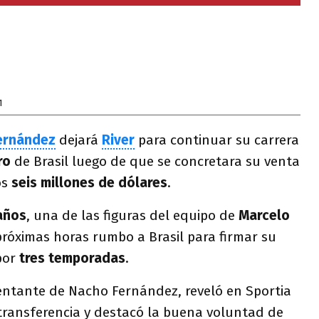
1
ernández
dejará
River
para continuar su carrera
ro
de Brasil luego de que se concretara su venta
os
seis millones de dólares
.
años
, una de las figuras del equipo de
Marcelo
 próximas horas rumbo a Brasil para firmar su
por
tres temporadas
.
sentante de Nacho Fernández, reveló en Sportia
transferencia y destacó la buena voluntad de