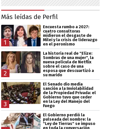
Más leídas de Perfil
Encuesta rumbo a 2027:
cuatro consultoras
midieron el desgaste de
Milei y la crisis de liderazgo
1
en el peronismo
La historia real de "Elize:
Sombras de una mujer", la
nueva película de Netflix
sobre el caso de una
esposa que descuartizó a
2
su marido
El Senado dio media
sanción a la Inviolabilidad
de la Propiedad Privada: el
Gobierno tuvo que ceder
en la Ley del Manejo del
3
Fuego
El Gobierno perdió la
pulseada del nombre: la
"Ley de Tierras" se impuso
en toda la conversación