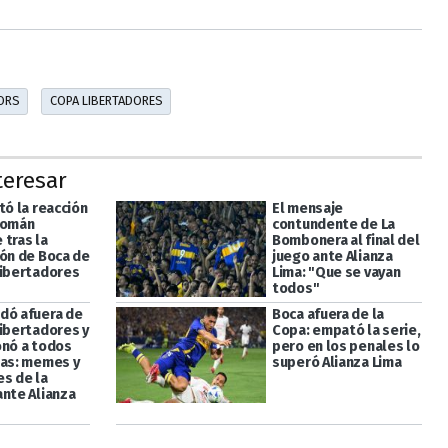
ORS
COPA LIBERTADORES
teresar
tó la reacción
El mensaje
Román
contundente de La
 tras la
Bombonera al final del
ión de Boca de
juego ante Alianza
Libertadores
Lima: "Que se vayan
todos"
dó afuera de
Boca afuera de la
Libertadores y
Copa: empató la serie,
onó a todos
pero en los penales lo
has: memes y
superó Alianza Lima
es de la
ante Alianza