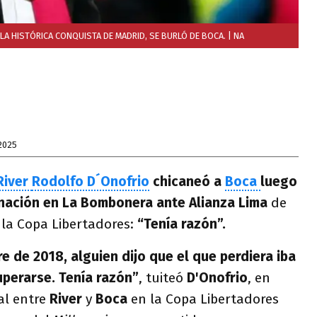
 LA HISTÓRICA CONQUISTA DE MADRID, SE BURLÓ DE BOCA.
| NA
2025
River
Rodolfo D´Onofrio
chicaneó a
Boca
luego
minación en La Bombonera ante Alianza Lima
de
 la Copa Libertadores:
“Tenía razón”.
e de 2018, alguien dijo que el que perdiera iba
uperarse. Tenía razón”
, tuiteó
D'Onofrio
, en
nal entre
River
y
Boca
en la Copa Libertadores