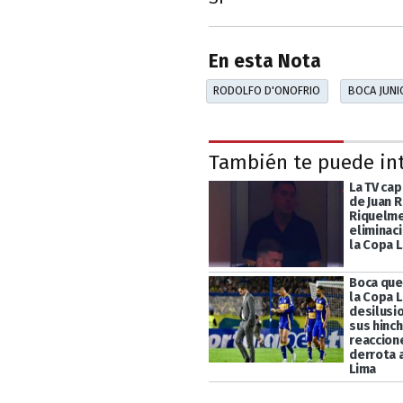
En esta Nota
RODOLFO D'ONOFRIO
BOCA JUNI
También te puede in
La TV cap
de Juan 
Riquelme
eliminac
la Copa 
Boca que
la Copa 
desilusi
sus hinc
reaccion
derrota 
Lima