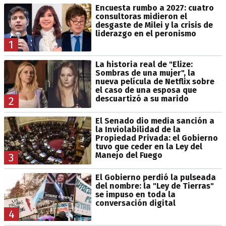
Encuesta rumbo a 2027: cuatro
consultoras midieron el
desgaste de Milei y la crisis de
liderazgo en el peronismo
1
La historia real de "Elize:
Sombras de una mujer", la
nueva película de Netflix sobre
el caso de una esposa que
descuartizó a su marido
2
El Senado dio media sanción a
la Inviolabilidad de la
Propiedad Privada: el Gobierno
tuvo que ceder en la Ley del
Manejo del Fuego
3
El Gobierno perdió la pulseada
del nombre: la "Ley de Tierras"
se impuso en toda la
conversación digital
4