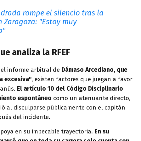
drada rompe el silencio tras la
n Zaragoza: "Estoy muy
o"
ue analiza la RFEF
el informe arbitral de
Dámaso Arcediano, que
za excesiva"
, existen factores que juegan a favor
Lanús.
El artículo 10 del Código Disciplinario
imiento espontáneo
como un atenuante directo,
ó al disculparse públicamente con el capitán
ués del incidente.
poya en su impecable trayectoria.
En su
marcó que en toda su carrera solo cuenta con