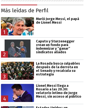
Más leídas de Perfil
Murió Jorge Messi, el papá
de Lionel Messi
1
Caputo y Sturzenegger
crean un fondo para
indemnizar y “ganar”
sindicatos aliados
2
La Rosada busca culpables
después de la derrota en
el Senado y recalcula su
estrategia
3
Lionel Messi llega a
Rosario a las 20.30:
velatorio íntimo de Jorge
Messi, sin acceso al público
4
Estados Unidos: un