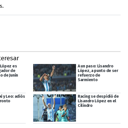
s.
teresar
 López es
A un paso: Lisandro
gador de
López, a punto de ser
o de Junín
refuerzo de
Sarmiento
xi y Leo: adiós
Racing se despidió de
pronto
Lisandro López en el
Cilindro