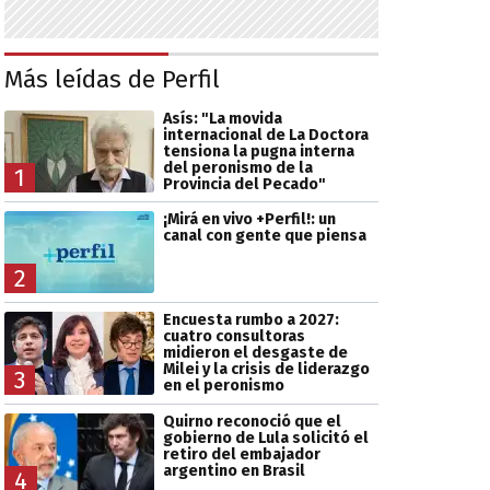
Más leídas de Perfil
Asís: "La movida
internacional de La Doctora
tensiona la pugna interna
del peronismo de la
1
Provincia del Pecado"
¡Mirá en vivo +Perfil!: un
canal con gente que piensa
2
Encuesta rumbo a 2027:
cuatro consultoras
midieron el desgaste de
Milei y la crisis de liderazgo
3
en el peronismo
Quirno reconoció que el
gobierno de Lula solicitó el
retiro del embajador
argentino en Brasil
4