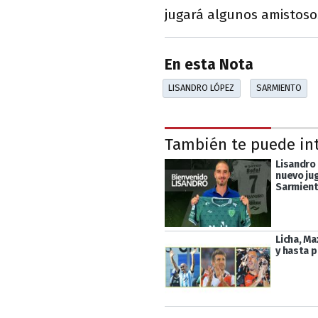
jugará algunos amistoso
En esta Nota
LISANDRO LÓPEZ
SARMIENTO
También te puede in
Lisandro
nuevo ju
Sarmient
Licha, Ma
y hasta 