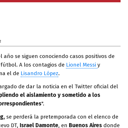
2
l año se siguen conociendo casos positivos de
 fútbol. A los contagios de
Lionel Messi
y
uma el de
Lisandro López
.
rgado de dar la noticia en el Twitter oficial del
liendo el aislamiento y sometido a los
correspondientes
".
g,
se perderá la pretemporada con el elenco de
uevo DT,
Israel Damonte
, en
Buenos Aires
donde