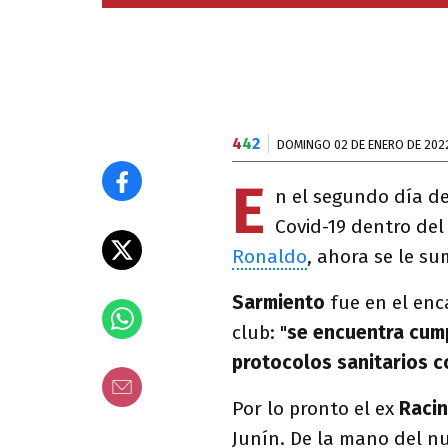
4
4
2
DOMINGO 02 DE ENERO DE 202
E
n el segundo día de
Covid-19 dentro del
Ronaldo
, ahora se le s
Sarmiento
fue en el enca
club: "
se encuentra cump
protocolos sanitarios 
Por lo pronto el ex
Racin
Junín. De la mano del n