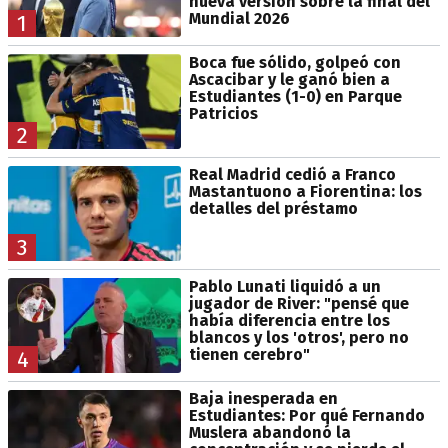
nueva versión sobre la final del
Mundial 2026
1
Boca fue sólido, golpeó con
Ascacibar y le ganó bien a
Estudiantes (1-0) en Parque
Patricios
2
Real Madrid cedió a Franco
Mastantuono a Fiorentina: los
detalles del préstamo
3
Pablo Lunati liquidó a un
jugador de River: "pensé que
había diferencia entre los
blancos y los 'otros', pero no
tienen cerebro"
4
Baja inesperada en
Estudiantes: Por qué Fernando
Muslera abandonó la