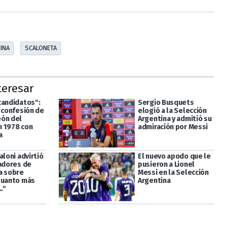
INA
SCALONETA
teresar
candidatos":
Sergio Busquets
l confesión de
elogió a la Selección
ón del
Argentina y admitió su
 1978 con
admiración por Messi
a
aloni advirtió
El nuevo apodo que le
gadores de
pusieron a Lionel
a sobre
Messi en la Selección
Cuanto más
Argentina
."