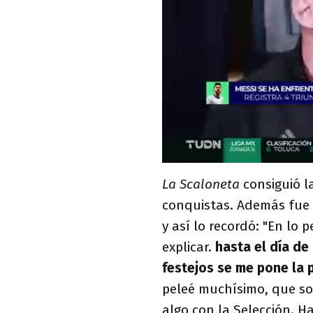
La Scaloneta
consiguió l
conquistas. Además fue e
y así lo recordó: "En lo p
explicar.
hasta el día de
festejos se me pone la 
peleé muchísimo, que so
algo con la Selección. H