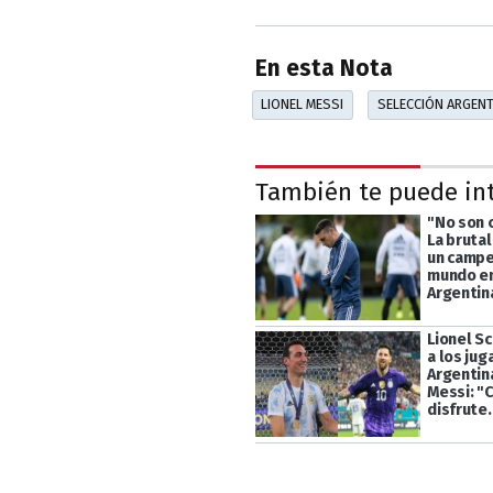
En esta Nota
LIONEL MESSI
SELECCIÓN ARGENT
También te puede in
"No son 
La bruta
un campe
mundo en
Argentin
Lionel Sc
a los ju
Argentin
Messi: "
disfrute..