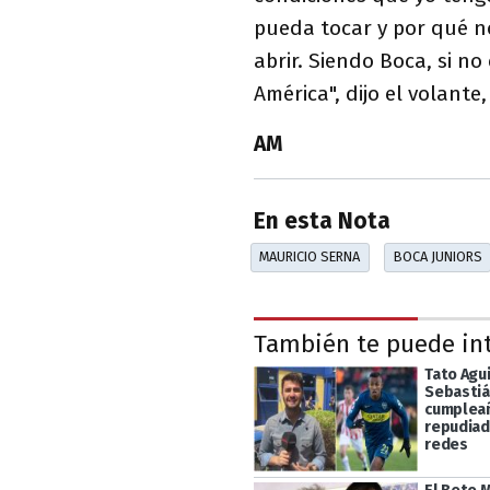
pueda tocar y por qué n
abrir. Siendo Boca, si n
América", dijo el volant
AM
En esta Nota
MAURICIO SERNA
BOCA JUNIORS
También te puede in
Tato Agui
Sebastián
cumpleañ
repudiad
redes