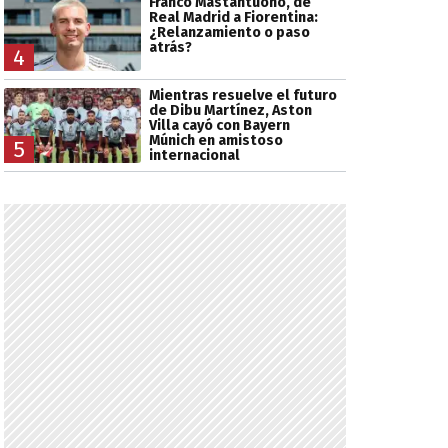
Franco Mastantuono, de
Real Madrid a Fiorentina:
¿Relanzamiento o paso
atrás?
4
Mientras resuelve el futuro
de Dibu Martínez, Aston
Villa cayó con Bayern
Múnich en amistoso
5
internacional