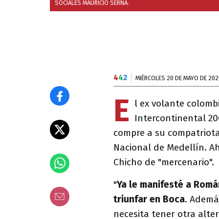
SOCIALES MAURICIO SERNA.
4
4
2
MIÉRCOLES 20 DE MAYO DE 202
E
l ex volante colom
Intercontinental 2
compre a su compatriota 
Nacional de Medellín. Ah
Chicho de "mercenario".
"
Ya le manifesté a Romá
triunfar en Boca
. Ademá
necesita tener otra alte