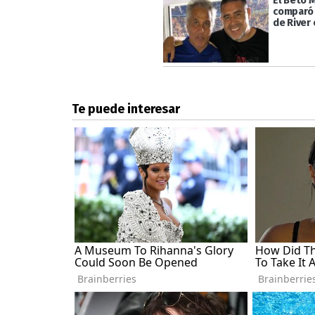
El Beto 
comparó 
de River 