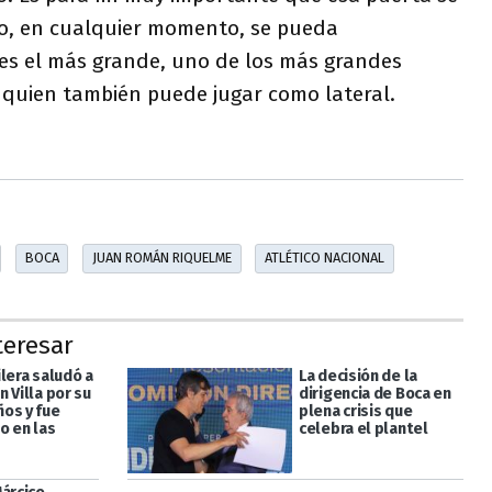
o, en cualquier momento, se pueda
o es el más grande, uno de los más grandes
e, quien también puede jugar como lateral.
BOCA
JUAN ROMÁN RIQUELME
ATLÉTICO NACIONAL
teresar
lera saludó a
La decisión de la
 Villa por su
dirigencia de Boca en
os y fue
plena crisis que
o en las
celebra el plantel