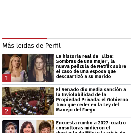
Más leídas de Perfil
La historia real de "Elize:
Sombras de una mujer", la
nueva película de Netflix sobre
el caso de una esposa que
descuartizó a su marido
1
El Senado dio media sanción a
la Inviolabilidad de la
Propiedad Privada: el Gobierno
tuvo que ceder en la Ley del
Manejo del Fuego
2
Encuesta rumbo a 2027: cuatro
consultoras midieron el
desgaste de Milei y la crisis de