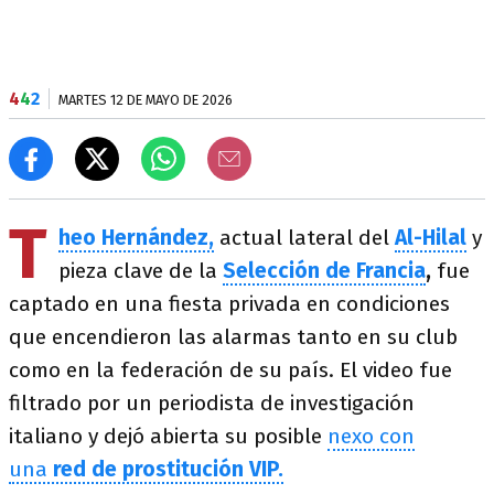
4
4
2
MARTES 12 DE MAYO DE 2026
T
heo Hernández,
actual lateral del
Al-Hilal
y
pieza clave de la
Selección de Francia
,
fue
captado en una fiesta privada en condiciones
que encendieron las alarmas tanto en su club
como en la federación de su país. El video fue
filtrado por un periodista de investigación
italiano y dejó abierta su posible
nexo con
una
red de prostitución VIP.