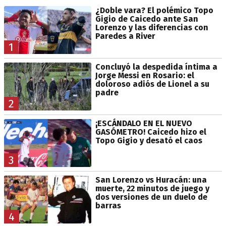
¿Doble vara? El polémico Topo
Gigio de Caicedo ante San
Lorenzo y las diferencias con
Paredes a River
1
Concluyó la despedida íntima a
Jorge Messi en Rosario: el
doloroso adiós de Lionel a su
padre
2
¡ESCÁNDALO EN EL NUEVO
GASÓMETRO! Caicedo hizo el
Topo Gigio y desató el caos
3
San Lorenzo vs Huracán: una
muerte, 22 minutos de juego y
dos versiones de un duelo de
barras
4