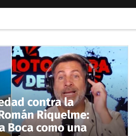
edad contra la
n Román Riquelme:
a Boca como una