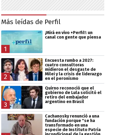
Más leídas de Perfil
¡Mirá en vivo +Perfil!: un
canal con gente que piensa
1
Encuesta rumbo a 2027:
cuatro consultoras
midieron el desgaste de
Milei y la crisis de liderazgo
2
en el peronismo
Quirno reconoció que el
gobierno de Lula solicitó el
retiro del embajador
argentino en Brasil
3
Cachanosky renunció a una
fundación porque "se ha
transformado en una
especie de Instituto Patria
incondicional de la gestión