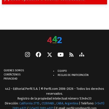
QUIENES SOMOS
EQUIPO
CONTÁCTENOS
REGLAS DE PARTICIPACIÓN
PRIVACIDAD
442 - Editorial Perfil S.A.
| © Perfil.com 2006-2026 - Todos los derechos
reservados.
Registro de la propiedad intelectual número 5346433
Dirección:
California 2715
,
C1289ABI
,
CABA, Argentina
| Teléfono:
(+5411)
7091-4921
/
(+5411) 7091-4921
| E-mail:
perfilcom@perfil.com