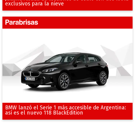
exclusivos para la nieve
BMW lanzó el Serie 1 más accesible de Argentina:
así es el nuevo 118 BlackEdition