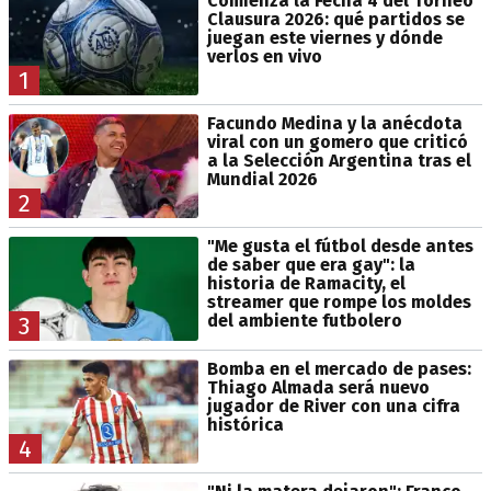
Comienza la Fecha 4 del Torneo
Clausura 2026: qué partidos se
juegan este viernes y dónde
verlos en vivo
1
Facundo Medina y la anécdota
viral con un gomero que criticó
a la Selección Argentina tras el
Mundial 2026
2
"Me gusta el fútbol desde antes
de saber que era gay": la
historia de Ramacity, el
streamer que rompe los moldes
del ambiente futbolero
3
Bomba en el mercado de pases:
Thiago Almada será nuevo
jugador de River con una cifra
histórica
4