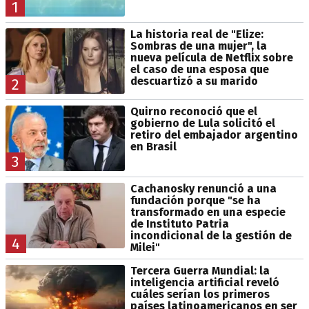
1
La historia real de "Elize:
Sombras de una mujer", la
nueva película de Netflix sobre
el caso de una esposa que
descuartizó a su marido
2
Quirno reconoció que el
gobierno de Lula solicitó el
retiro del embajador argentino
en Brasil
3
Cachanosky renunció a una
fundación porque "se ha
transformado en una especie
de Instituto Patria
incondicional de la gestión de
4
Milei"
Tercera Guerra Mundial: la
inteligencia artificial reveló
cuáles serían los primeros
países latinoamericanos en ser