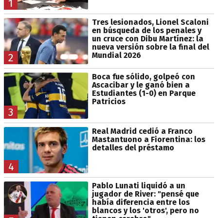
1
Tres lesionados, Lionel Scaloni
en búsqueda de los penales y
un cruce con Dibu Martínez: la
nueva versión sobre la final del
Mundial 2026
2
Boca fue sólido, golpeó con
Ascacibar y le ganó bien a
Estudiantes (1-0) en Parque
Patricios
3
Real Madrid cedió a Franco
Mastantuono a Fiorentina: los
detalles del préstamo
4
Pablo Lunati liquidó a un
jugador de River: "pensé que
había diferencia entre los
blancos y los 'otros', pero no