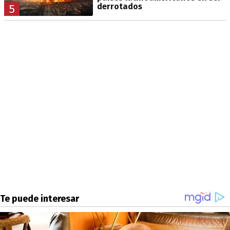
derrotados
5