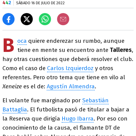
4
4
2
SÁBADO 16 DE JULIO DE 2022
B
oca
quiere enderezar su rumbo, aunque
tiene en mente su encuentro ante
Talleres
,
hay otras cuestiones que deberá resolver el club.
Como el caso de
Carlos Izquierdoz
y otros
referentes. Pero otro tema que tiene en vilo al
Xeneize
es el de:
Agustín Almendra
.
El volante fue marginado por
Sebastián
Battaglia
. El futbolista pasó de titular a bajar a
la Reserva que dirigía
Hugo Ibarra
. Por eso con
conocimiento de la causa, el flamante DT de