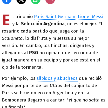
E
l trinomio
Paris Saint Germain
,
Lionel Messi
y la
Selección Argentina
, no es el mejor. El
rosarino cada partido que juega con la
Scaloneta
, lo disfruta y muestra su mejor
versión. En cambio, los hinchas, dirigentes y
allegados al
PSG
no opinan que Leo rinda de
igual manera en su equipo y por eso está en el
ojo de la tormenta.
Por ejemplo, los
silbidos y abucheos
que recibió
Messi por parte de los
Ultras
del conjunto de
París se hicieron eco en Argentina y en La
Bombonera llegaron a cantar: "
el que no salta es
un francés
".