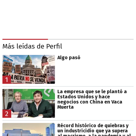
Más leídas de Perfil
Algo pasó
1
La empresa que se le plantó a
Estados Unidos y hace
negocios con China en Vaca
Muerta
2
Récord histórico de quiebras y
un industricidio que ya supera
al macrismo, a la pandemia y al