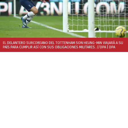
EL DELANTERO SURCOREANO DEL TOTTENHAM SON HEUNG-MIN VIAJARÁ A SU
PAÍS PARA CUMPLIR ASÍ CON SUS OBLIGACIONES MILITARES. //DPA
| DPA