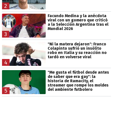
2
Facundo Medina y la anécdota
viral con un gomero que criticó
a la Selección Argentina tras el
Mundial 2026
3
"Ni la matera dejaron": Franco
Colapinto sufrió un insólito
robo en Italia y su reacción no
tardó en volverse viral
4
"Me gusta el fútbol desde antes
de saber que era gay": la
historia de Ramacity, el
streamer que rompe los moldes
del ambiente futbolero
5