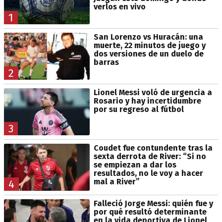
verlos en vivo
1
San Lorenzo vs Huracán: una
muerte, 22 minutos de juego y
dos versiones de un duelo de
barras
2
Lionel Messi voló de urgencia a
Rosario y hay incertidumbre
por su regreso al fútbol
3
Coudet fue contundente tras la
sexta derrota de River: “Si no
se empiezan a dar los
resultados, no le voy a hacer
mal a River”
4
Falleció Jorge Messi: quién fue y
por qué resultó determinante
en la vida deportiva de Lionel