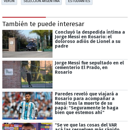
VERÓN
SELECCIÓN ARGENTINA
ESTUDIANTES
También te puede interesar
Concluyó la despedida íntima a
Jorge Messi en Rosario: el
doloroso adiós de Lionel a su
padre
Jorge Messi fue sepultado en el
cementerio El Prado, en
Rosario
Paredes reveló que viajará a
Rosario para acompañar a
Messi tras la muerte de su
papá: "Seguramente le haga
bien que estemos ahí"
"Se ve que las cosas del VAR
acá las resuelven más rápido