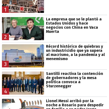
1
La empresa que se le plantó a
Estados Unidos y hace
negocios con China en Vaca
Muerta
2
Récord histórico de quiebras y
un industricidio que ya supera
al macrismo, a la pandemia y al
menemismo
3
Santilli reactiva la contención
de gobernadores y la mesa
política convoca a
Sturzenegger
4
Lionel Messi arribó por la
noche a Rosario para despedir