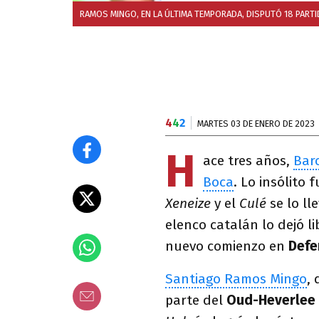
RAMOS MINGO, EN LA ÚLTIMA TEMPORADA, DISPUTÓ 18 PART
4
4
2
MARTES 03 DE ENERO DE 2023
H
ace tres años,
Bar
Boca
. Lo insólito 
Xeneize
y el
Culé
se lo ll
elenco catalán lo dejó l
nuevo comienzo en
Defe
Santiago Ramos Mingo
,
parte del
Oud-Heverlee L