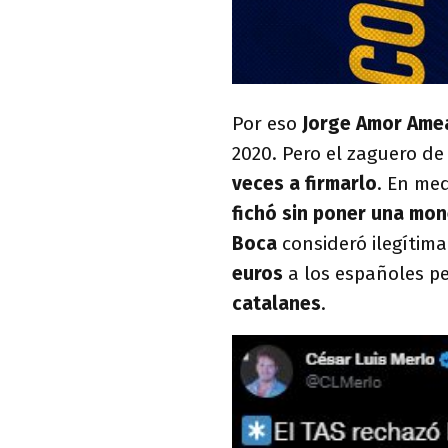
Por eso
Jorge Amor Ame
2020. Pero el zaguero de
veces a firmarlo
. En med
fichó sin poner una mo
Boca
consideró ilegítim
euros
a los españoles p
catalanes
.