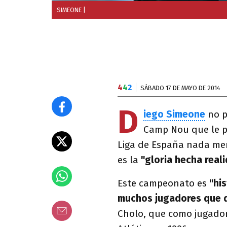
SIMEONE
|
4
4
2
SÁBADO 17 DE MAYO DE 2014
D
iego Simeone
no p
Camp Nou que le p
Liga de España nada me
es la
"gloria hecha real
Este campeonato es
"his
muchos jugadores que qu
Cholo, que como jugador