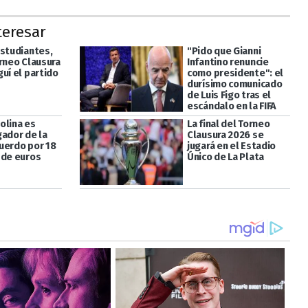
teresar
Estudiantes,
"Pido que Gianni
orneo Clausura
Infantino renuncie
uí el partido
como presidente": el
durísimo comunicado
de Luis Figo tras el
escándalo en la FIFA
olina es
La final del Torneo
gador de la
Clausura 2026 se
uerdo por 18
jugará en el Estadio
 de euros
Único de La Plata