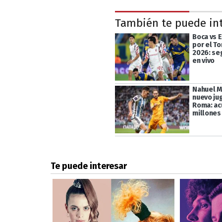
También te puede in
Boca vs 
por el T
2026: seg
en vivo
Nahuel M
nuevo ju
Roma: ac
millones