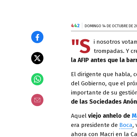
4
4
2
DOMINGO 14 DE OCTUBRE DE 2
"S
i nosotros vota
trompadas. Y c
la AFIP antes que la bar
El dirigente que habla, 
del Gobierno, que el pró
importante de su gestión
de las Sociedades Anón
Aquel
viejo anhelo de
M
era presidente de
Boca
,
ahora con Macri en la C