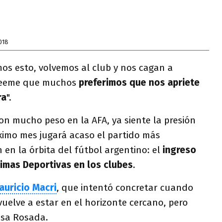
018
mos esto, volvemos al club y nos cagan a
reeme que muchos
preferimos que nos apriete
ra
".
con mucho peso en la AFA, ya siente la presión
ximo mes jugará acaso el partido más
 en la órbita del fútbol argentino: el
ingreso
imas Deportivas en los clubes
.
auricio Macri
, que intentó concretar cuando
 vuelve a estar en el horizonte cercano, pero
asa Rosada.