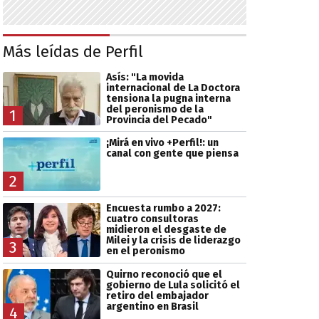
Más leídas de Perfil
Asís: "La movida
internacional de La Doctora
tensiona la pugna interna
del peronismo de la
1
Provincia del Pecado"
¡Mirá en vivo +Perfil!: un
canal con gente que piensa
2
Encuesta rumbo a 2027:
cuatro consultoras
midieron el desgaste de
Milei y la crisis de liderazgo
3
en el peronismo
Quirno reconoció que el
gobierno de Lula solicitó el
retiro del embajador
argentino en Brasil
4