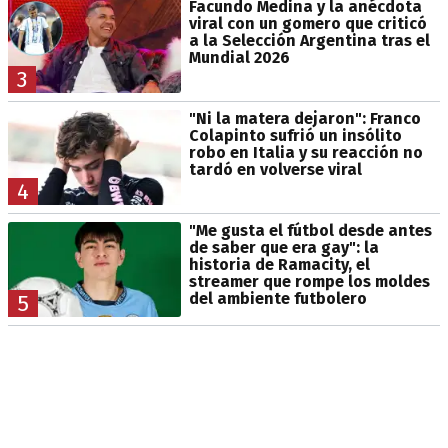
Facundo Medina y la anécdota
viral con un gomero que criticó
a la Selección Argentina tras el
Mundial 2026
3
"Ni la matera dejaron": Franco
Colapinto sufrió un insólito
robo en Italia y su reacción no
tardó en volverse viral
4
"Me gusta el fútbol desde antes
de saber que era gay": la
historia de Ramacity, el
streamer que rompe los moldes
del ambiente futbolero
5