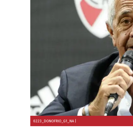
0223_DONOFRIO_G1_NA
|