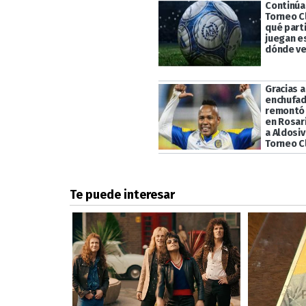
Continúa 
Torneo C
qué part
juegan e
dónde ve
Gracias 
enchufad
remontó 
en Rosari
a Aldosiv
Torneo C