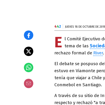
4
4
2
JUEVES 18 DE OCTUBRE DE 201
E
l Comité Ejecutivo d
tema de las
Socied
rechazo formal de
River
.
El debate se pospuso de
estuvo en Viamonte pero
tenía que viajar a Chile
Conmebol en Santiago.
A través de su sitio de I
respecto y rechazó "a t