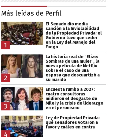
Más leídas de Perfil
El Senado dio media
sanción a la Inviolabilidad
de la Propiedad Privada: el
Gobierno tuvo que ceder
en la Ley del Manejo del
1
Fuego
La historia real de "Elize:
Sombras de una mujer", la
nueva película de Netflix
sobre el caso de una
esposa que descuartizó a
2
su marido
Encuesta rumbo a 2027:
cuatro consultoras
midieron el desgaste de
Milei y la crisis de liderazgo
3
en el peronismo
Ley de Propiedad Privada:
qué senadores votaron a
favor y cuáles en contra
4