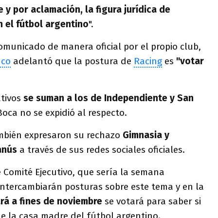
y por aclamación, la figura jurídica de
 el fútbol argentino
".
omunicado de manera oficial por el propio club,
nco
adelantó que la postura de
Racing
es
"votar
ativos
se suman a los de Independiente y San
Boca no se expidió al respecto.
ambién expresaron su rechazo
Gimnasia y
anús
a través de sus redes sociales oficiales.
 Comité Ejecutivo, que sería la semana
 intercambiarán posturas sobre este tema y en la
rá a fines de noviembre
se votará para saber si
de la casa madre del fútbol argentino.