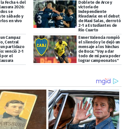
la Fecha 4 del
Doblete de Arce y
lausura 2026:
victoria de
idos se
Independiente
ste sábado y
Rivadavia: en el debut
rlos en vivo
de Maxi Salas, derrotó
2-1 a Estudiantes de
Río Cuarto
a un Campaz
Enner Valencia rompió
o, Central
el silencio y le dejó un
un partidazo
mensaje a los hinchas
o: venció 2-1
de Boca: "Voy a dar
i por el
todo de mí para poder
lausura
lograr campeonatos"