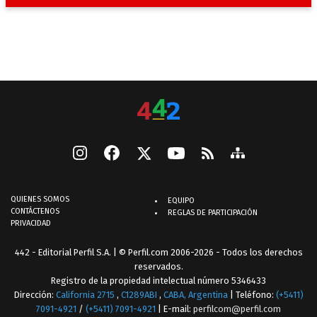
QUIENES SOMOS
EQUIPO
CONTÁCTENOS
REGLAS DE PARTICIPACIÓN
PRIVACIDAD
442 - Editorial Perfil S.A.
| © Perfil.com 2006-2026 - Todos los derechos
reservados.
Registro de la propiedad intelectual número 5346433
Dirección:
California 2715
,
C1289ABI
,
CABA, Argentina
| Teléfono:
(+5411)
7091-4921
/
(+5411) 7091-4921
| E-mail:
perfilcom@perfil.com