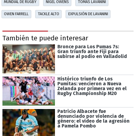
MUNDIAL DE RUGBY
NIGEL OWENS
TOMÁS LAVANINI
OWEN FARRELL
TACKLE ALTO
EXPULSIÓN DE LAVANINI
También te puede interesar
Bronce para Los Pumas 7s:
Gran triunfo ante Fiji para
subirse al podio en Valladolid
Histórico triunfo de Los
Pumitas: vencieron a Nueva
Zelanda por primera vez en el
Rugby Championship M20
Patricio Albacete fue
denunciado por violencia de
género: el video de la agresión
a Pamela Pombo