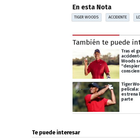
En esta Nota
TIGER WOODS
ACCIDENTE
L
También te puede in
Tras el g
accident
Woods se
"despier
conscien
Tiger Wo
película:
estrena 
parte