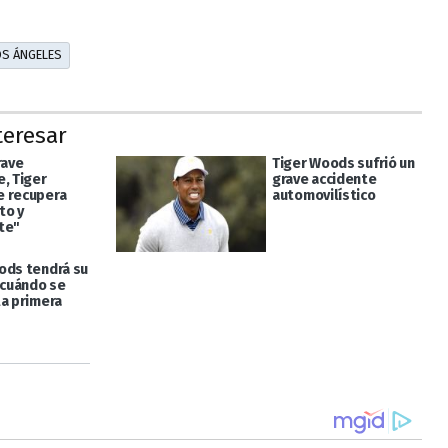
OS ÁNGELES
teresar
rave
Tiger Woods sufrió un
e, Tiger
grave accidente
 recupera
automovilístico
to y
te"
ods tendrá su
 cuándo se
la primera