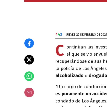
4
4
2
JUEVES 25 DE FEBRERO DE 2021
C
ontinúan las invest
el que se vio envue
recuperándose de sus her
la policía de Los Ángele
alcoholizado
o
drogad
"Un cargo de conducció
es puramente un accide
condado de Los Ángeles.