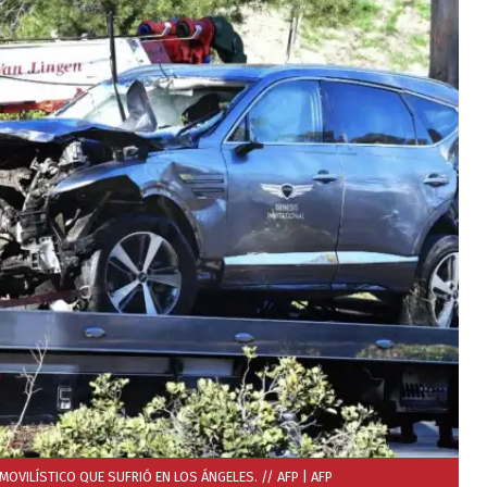
OVILÍSTICO QUE SUFRIÓ EN LOS ÁNGELES. // AFP
| AFP