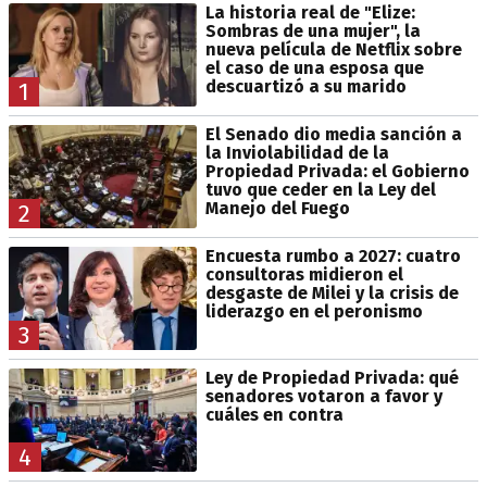
La historia real de "Elize:
Sombras de una mujer", la
nueva película de Netflix sobre
el caso de una esposa que
descuartizó a su marido
1
El Senado dio media sanción a
la Inviolabilidad de la
Propiedad Privada: el Gobierno
tuvo que ceder en la Ley del
Manejo del Fuego
2
Encuesta rumbo a 2027: cuatro
consultoras midieron el
desgaste de Milei y la crisis de
liderazgo en el peronismo
3
Ley de Propiedad Privada: qué
senadores votaron a favor y
cuáles en contra
4