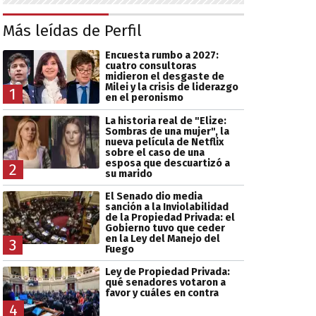
Más leídas de Perfil
Encuesta rumbo a 2027:
cuatro consultoras
midieron el desgaste de
Milei y la crisis de liderazgo
1
en el peronismo
La historia real de "Elize:
Sombras de una mujer", la
nueva película de Netflix
sobre el caso de una
esposa que descuartizó a
2
su marido
El Senado dio media
sanción a la Inviolabilidad
de la Propiedad Privada: el
Gobierno tuvo que ceder
en la Ley del Manejo del
3
Fuego
Ley de Propiedad Privada:
qué senadores votaron a
favor y cuáles en contra
4