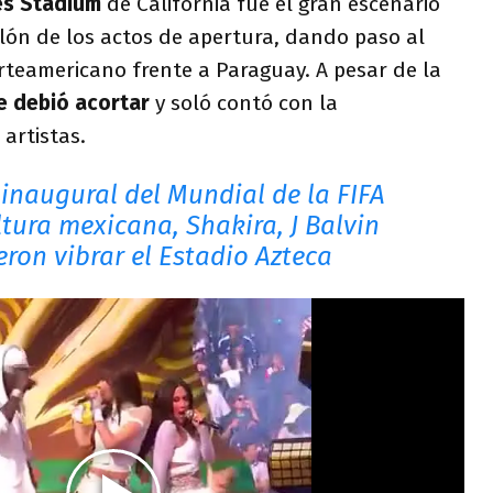
es Stadium
de California fue el gran escenario
lón de los actos de apertura, dando paso al
orteamericano frente a Paraguay. A pesar de la
e debió acortar
y soló contó con la
 artistas.
inaugural del Mundial de la FIFA
ltura mexicana, Shakira, J Balvin
eron vibrar el Estadio Azteca