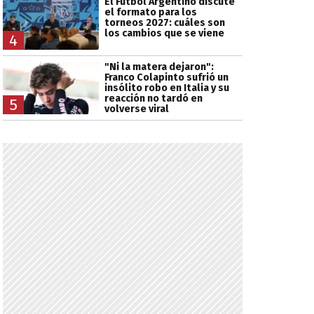
El Fútbol Argentino discute
el formato para los
torneos 2027: cuáles son
los cambios que se viene
4
"Ni la matera dejaron":
Franco Colapinto sufrió un
insólito robo en Italia y su
reacción no tardó en
5
volverse viral