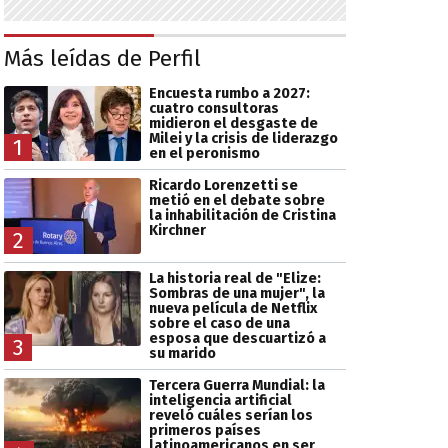
Más leídas de Perfil
Encuesta rumbo a 2027:
cuatro consultoras
midieron el desgaste de
Milei y la crisis de liderazgo
1
en el peronismo
Ricardo Lorenzetti se
metió en el debate sobre
la inhabilitación de Cristina
Kirchner
2
La historia real de "Elize:
Sombras de una mujer", la
nueva película de Netflix
sobre el caso de una
esposa que descuartizó a
3
su marido
Tercera Guerra Mundial: la
inteligencia artificial
reveló cuáles serían los
primeros países
latinoamericanos en ser