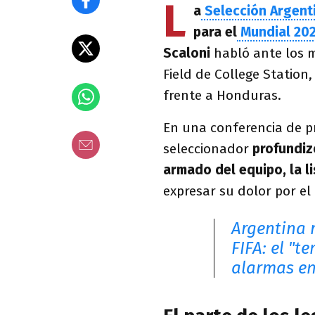
L
a
Selección Argent
para el
Mundial 20
Scaloni
habló ante los m
Field de College Station
frente a Honduras.
En una conferencia de pr
seleccionador
profundizó
armado del equipo, la li
expresar su dolor por el
Argentina 
FIFA: el "t
alarmas en