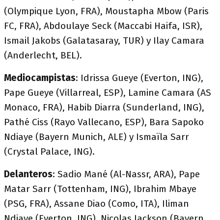
(Olympique Lyon, FRA), Moustapha Mbow (Paris
FC, FRA), Abdoulaye Seck (Maccabi Haifa, ISR),
Ismail Jakobs (Galatasaray, TUR) y Ilay Camara
(Anderlecht, BEL).
Mediocampistas
: Idrissa Gueye (Everton, ING),
Pape Gueye (Villarreal, ESP), Lamine Camara (AS
Monaco, FRA), Habib Diarra (Sunderland, ING),
Pathé Ciss (Rayo Vallecano, ESP), Bara Sapoko
Ndiaye (Bayern Munich, ALE) y Ismaïla Sarr
(Crystal Palace, ING).
Delanteros
: Sadio Mané (Al-Nassr, ARA), Pape
Matar Sarr (Tottenham, ING), Ibrahim Mbaye
(PSG, FRA), Assane Diao (Como, ITA), Iliman
Ndiaye (Everton, ING), Nicolas Jackson (Bayern