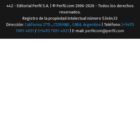
442 - Editorial Perfil S.A.
| © Perfil.com 2006-2026 - Todos los derechos
reservados.
Registro de la propiedad intelectual número 5346433
Dirección:
California 2715
,
C1289ABI
,
CABA, Argentina
| Teléfono:
(+5411)
7091-4921
/
(+5411) 7091-4921
| E-mail:
perfilcom@perfil.com