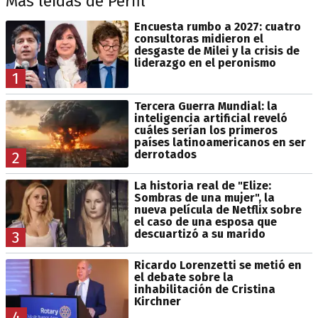
Más leídas de Perfil
Encuesta rumbo a 2027: cuatro
consultoras midieron el
desgaste de Milei y la crisis de
liderazgo en el peronismo
1
Tercera Guerra Mundial: la
inteligencia artificial reveló
cuáles serían los primeros
países latinoamericanos en ser
derrotados
2
La historia real de "Elize:
Sombras de una mujer", la
nueva película de Netflix sobre
el caso de una esposa que
descuartizó a su marido
3
Ricardo Lorenzetti se metió en
el debate sobre la
inhabilitación de Cristina
Kirchner
4