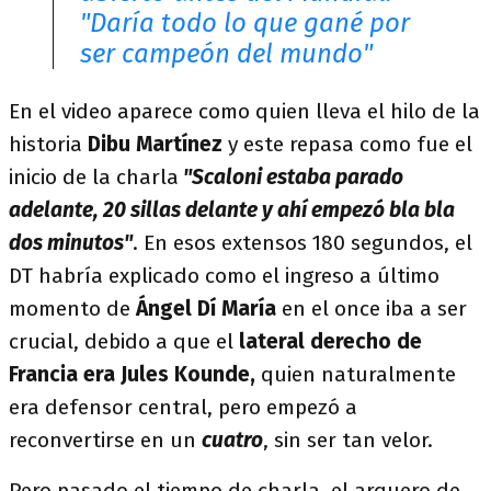
"Daría todo lo que gané por
ser campeón del mundo"
En el video aparece como quien lleva el hilo de la
historia
Dibu Martínez
y este repasa como fue el
inicio de la charla
"Scaloni estaba parado
adelante, 20 sillas delante y ahí empezó bla bla
dos minutos"
. En esos extensos 180 segundos, el
DT habría explicado como el ingreso a último
momento de
Ángel Dí María
en el once iba a ser
crucial, debido a que el
lateral derecho de
Francia era Jules Kounde,
quien naturalmente
era defensor central, pero empezó a
reconvertirse en un
cuatro
, sin ser tan velor.
Pero pasado el tiempo de charla, el arquero de