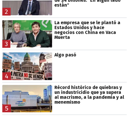
de $4 billones: "En algún lado
están"
2
La empresa que se le plantó a
Estados Unidos y hace
negocios con China en Vaca
Muerta
3
Algo pasó
4
Récord histórico de quiebras y
un industricidio que ya supera
al macrismo, a la pandemia y al
menemismo
5