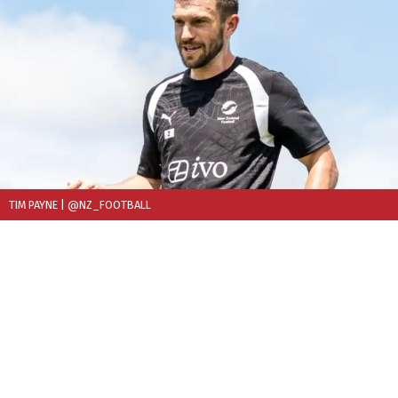
TIM PAYNE
| @NZ_FOOTBALL