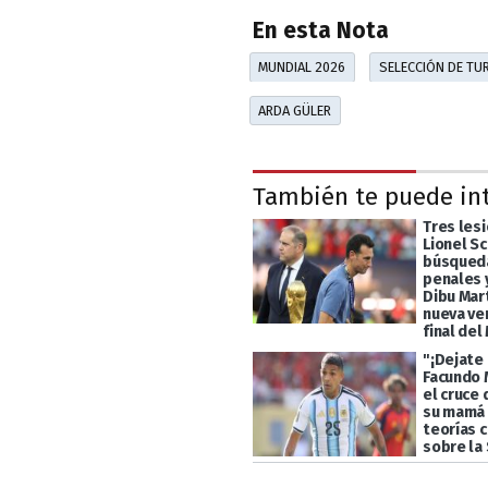
En esta Nota
MUNDIAL 2026
SELECCIÓN DE TU
ARDA GÜLER
También te puede in
Tres les
Lionel Sc
búsqueda
penales y
Dibu Mart
nueva ve
final del
"¡Dejate 
Facundo 
el cruce 
su mamá 
teorías 
sobre la