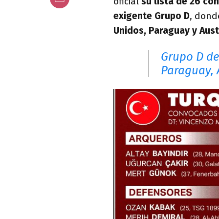
oficial
su lista de 26 co
exigente Grupo D
, dond
Unidos, Paraguay y Austr
Grupo D de
Paraguay, 