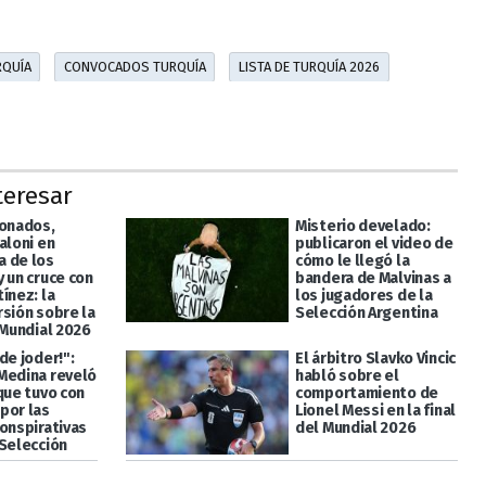
RQUÍA
CONVOCADOS TURQUÍA
LISTA DE TURQUÍA 2026
teresar
ionados,
Misterio develado:
aloni en
publicaron el video de
 de los
cómo le llegó la
 un cruce con
bandera de Malvinas a
ínez: la
los jugadores de la
rsión sobre la
Selección Argentina
 Mundial 2026
de joder!":
El árbitro Slavko Vincic
Medina reveló
habló sobre el
que tuvo con
comportamiento de
por las
Lionel Messi en la final
conspirativas
del Mundial 2026
 Selección