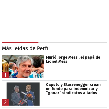
Más leídas de Perfil
Murió Jorge Messi, el papá de
Lionel Messi
1
Caputo y Sturzenegger crean
un fondo para indemnizar y
“ganar” sindicatos aliados
2