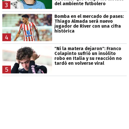
del ambiente futbolero
3
Bomba en el mercado de pases:
Thiago Almada será nuevo
jugador de River con una cifra
histórica
4
"Ni la matera dejaron": Franco
Colapinto sufrió un insólito
robo en Italia y su reacción no
tardó en volverse viral
5