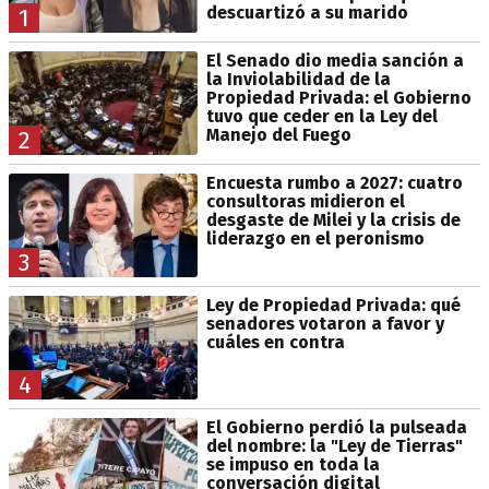
descuartizó a su marido
1
El Senado dio media sanción a
la Inviolabilidad de la
Propiedad Privada: el Gobierno
tuvo que ceder en la Ley del
Manejo del Fuego
2
Encuesta rumbo a 2027: cuatro
consultoras midieron el
desgaste de Milei y la crisis de
liderazgo en el peronismo
3
Ley de Propiedad Privada: qué
senadores votaron a favor y
cuáles en contra
4
El Gobierno perdió la pulseada
del nombre: la "Ley de Tierras"
se impuso en toda la
conversación digital