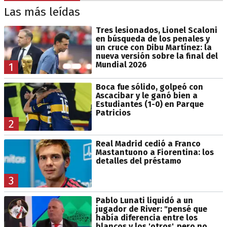
Las más leídas
Tres lesionados, Lionel Scaloni
en búsqueda de los penales y
un cruce con Dibu Martínez: la
nueva versión sobre la final del
Mundial 2026
1
Boca fue sólido, golpeó con
Ascacibar y le ganó bien a
Estudiantes (1-0) en Parque
Patricios
2
Real Madrid cedió a Franco
Mastantuono a Fiorentina: los
detalles del préstamo
3
Pablo Lunati liquidó a un
jugador de River: "pensé que
había diferencia entre los
blancos y los 'otros', pero no