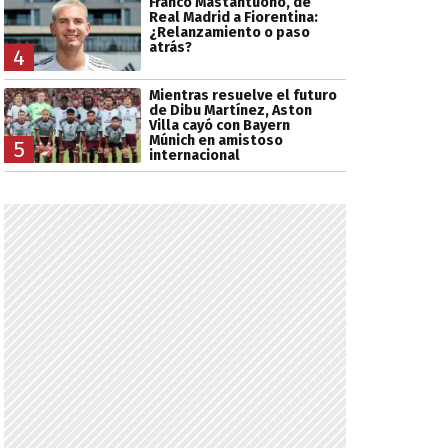
Franco Mastantuono, de
Real Madrid a Fiorentina:
¿Relanzamiento o paso
atrás?
4
Mientras resuelve el futuro
de Dibu Martínez, Aston
Villa cayó con Bayern
Múnich en amistoso
5
internacional