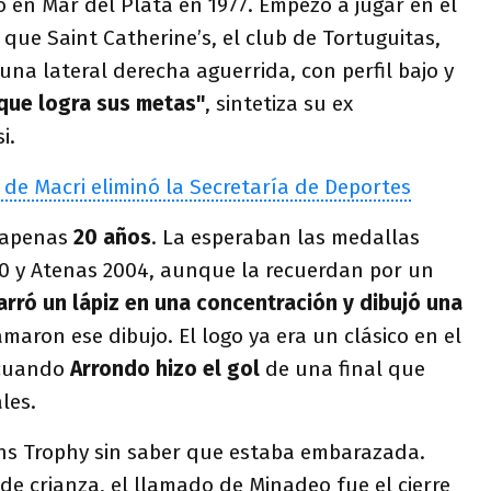
ió en Mar del Plata en 1977. Empezó a jugar en el
 que Saint Catherine’s, el club de Tortuguitas,
una lateral derecha aguerrida, con perfil bajo y
 que logra sus metas"
, sintetiza su ex
i.
 de Macri eliminó la Secretaría de Deportes
n apenas
20 años
. La esperaban las medallas
0 y Atenas 2004, aunque la recuerdan por un
arró un lápiz en una concentración y dibujó una
maron ese dibujo. El logo ya era un clásico en el
 cuando
Arrondo hizo el gol
de una final que
les.
ns Trophy sin saber que estaba embarazada.
e crianza, el llamado de Minadeo fue el cierre