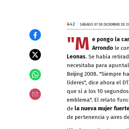
4
4
2
SÁBADO 07 DE DICIEMBRE DE 2
"M
e pongo la ca
Arrondo
le co
Leonas
. Se había retira
necesitaba para apuntal
Beijing 2008. "Siempre h
líderes", dice ahora el D
que sí a los 10 segundos
emblema". El relato fun
de
la nueva mujer fuert
de pertenencia y aires d