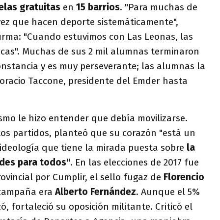
elas gratuitas
en
15 barrios
. "Para muchas de
 vez que hacen deporte sistemáticamente",
firma: "Cuando estuvimos con Las Leonas, las
ticas". Muchas de sus 2 mil alumnas terminaron
onstancia y es muy perseverante; las alumnas la
Horacio Taccone, presidente del Emder hasta
smo le hizo entender que debía movilizarse.
os partidos, planteó que su corazón "está un
 ideología que tiene la mirada puesta sobre
la
ades para todos"
. En las elecciones de 2017 fue
vincial por Cumplir, el sello fugaz de
Florencio
e campaña era
Alberto Fernández
. Aunque el 5%
ó, fortaleció su oposición militante. Criticó el