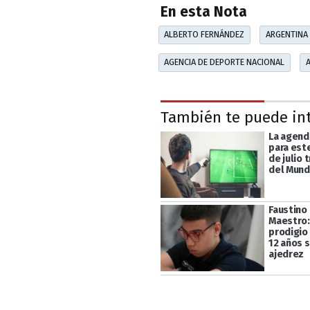
En esta Nota
ALBERTO FERNÁNDEZ
ARGENTINA
AGENCIA DE DEPORTE NACIONAL
También te puede in
La agend
para est
de julio 
del Mund
Faustino
Maestro:
prodigio
12 años 
ajedrez