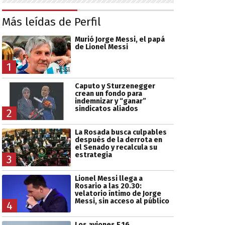
Más leídas de Perfil
Murió Jorge Messi, el papá
de Lionel Messi
1
Caputo y Sturzenegger
crean un fondo para
indemnizar y “ganar”
sindicatos aliados
2
La Rosada busca culpables
después de la derrota en
el Senado y recalcula su
estrategia
3
Lionel Messi llega a
Rosario a las 20.30:
velatorio íntimo de Jorge
Messi, sin acceso al público
4
Los aviones F 16