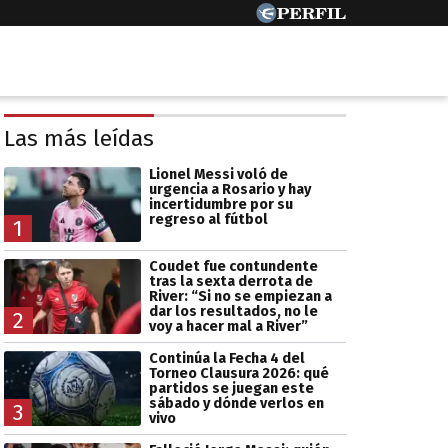
Las más leídas
Lionel Messi voló de
urgencia a Rosario y hay
incertidumbre por su
regreso al fútbol
1
Coudet fue contundente
tras la sexta derrota de
River: “Si no se empiezan a
dar los resultados, no le
2
voy a hacer mal a River”
Continúa la Fecha 4 del
Torneo Clausura 2026: qué
partidos se juegan este
sábado y dónde verlos en
3
vivo