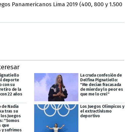
egos Panamericanos Lima 2019 (400, 800 y 1.500
teresar
ignatiello
La cruda confesión de
al deporte
Delfina Pignatiello:
o con su
"Me decían fracasada
retiro de la
de mierda y lo peor es
 con 22 años
que me lo creí"
o de Nadia
Los Juegos Olímpicos y
a tras su
el extractivismo
 los Juegos
deportivo
s: "Somos
s que
 y sufrimos