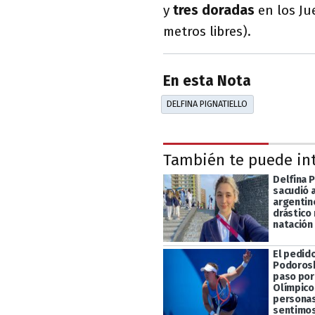
y
tres doradas
en los Ju
metros libres).
En esta Nota
DELFINA PIGNATIELLO
También te puede in
Delfina P
sacudió 
argentin
drástico 
natación
El pedid
Podorosk
paso por
Olímpico
persona
sentimos