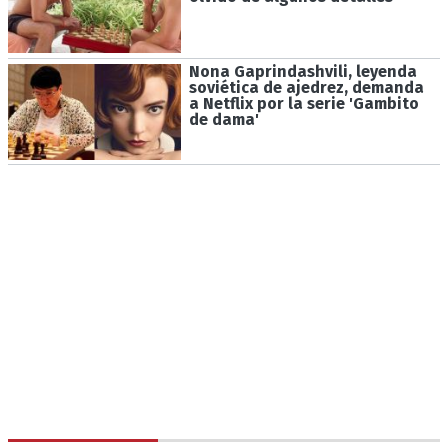
Nona Gaprindashvili, leyenda
soviética de ajedrez, demanda
a Netflix por la serie 'Gambito
de dama'