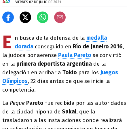
4
4
2
VIERNES 02 DE JULIO DE 2021
E
n busca de la defensa de la
medalla
dorada
conseguida en
Río de Janeiro
2016
,
la judoca bonaerense
Paula Pareto
se convirtió
en la
primera deportista argentina
de la
delegación en arribar a
Tokio
para los
Juegos
Olímpicos
, 22 días antes de que se inicie la
competencia.
La
Peque
Pareto
fue recibida por las autoridades
de la ciudad nipona de
Sakai
, que la
trasladaron a las instalaciones donde realizará
su aclimatación y entrenamiento en busca de