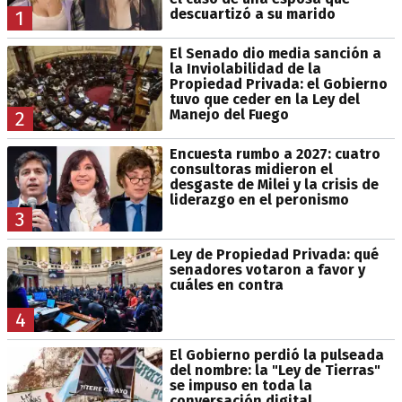
descuartizó a su marido
1
El Senado dio media sanción a
la Inviolabilidad de la
Propiedad Privada: el Gobierno
tuvo que ceder en la Ley del
Manejo del Fuego
2
Encuesta rumbo a 2027: cuatro
consultoras midieron el
desgaste de Milei y la crisis de
liderazgo en el peronismo
3
Ley de Propiedad Privada: qué
senadores votaron a favor y
cuáles en contra
4
El Gobierno perdió la pulseada
del nombre: la "Ley de Tierras"
se impuso en toda la
conversación digital