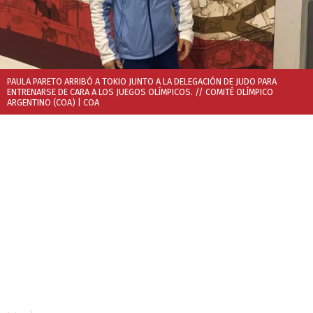
PAULA PARETO ARRIBÓ A TOKIO JUNTO A LA DELEGACIÓN DE JUDO PARA
ENTRENARSE DE CARA A LOS JUEGOS OLÍMPICOS. // COMITÉ OLÍMPICO
ARGENTINO (COA)
| COA