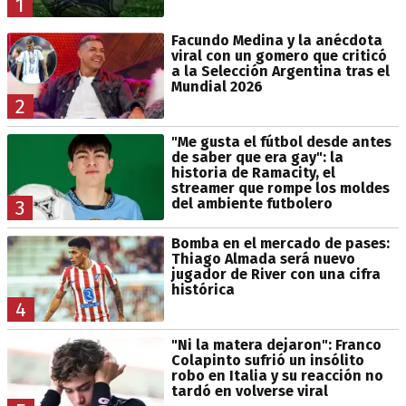
1
Facundo Medina y la anécdota
viral con un gomero que criticó
a la Selección Argentina tras el
Mundial 2026
2
"Me gusta el fútbol desde antes
de saber que era gay": la
historia de Ramacity, el
streamer que rompe los moldes
del ambiente futbolero
3
Bomba en el mercado de pases:
Thiago Almada será nuevo
jugador de River con una cifra
histórica
4
"Ni la matera dejaron": Franco
Colapinto sufrió un insólito
robo en Italia y su reacción no
tardó en volverse viral