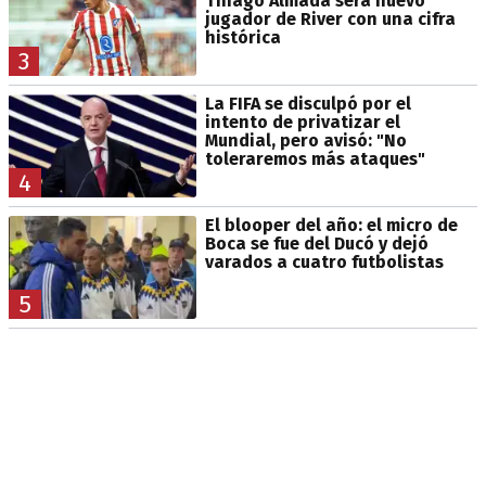
Thiago Almada será nuevo
jugador de River con una cifra
histórica
3
La FIFA se disculpó por el
intento de privatizar el
Mundial, pero avisó: "No
toleraremos más ataques"
4
El blooper del año: el micro de
Boca se fue del Ducó y dejó
varados a cuatro futbolistas
5