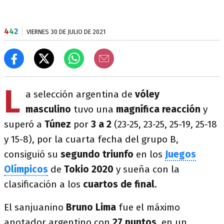
4
4
2
VIERNES 30 DE JULIO DE 2021
L
a selección argentina de
vóley
masculino
tuvo una
magnífica reacción
y
superó a
Túnez
por
3 a 2
(23-25, 23-25, 25-19, 25-18
y 15-8), por la cuarta fecha del grupo B,
consiguió su
segundo triunfo
en los
Juegos
Olímpicos
de
Tokio 2020
y sueña con la
clasificación a los
cuartos de final
.
El sanjuanino
Bruno Lima
fue el máximo
anotador argentino con
27 puntos
, en un