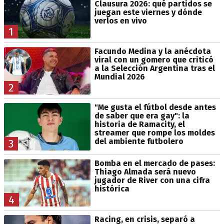
Clausura 2026: qué partidos se
juegan este viernes y dónde
verlos en vivo
1
Facundo Medina y la anécdota
viral con un gomero que criticó
a la Selección Argentina tras el
Mundial 2026
2
"Me gusta el fútbol desde antes
de saber que era gay": la
historia de Ramacity, el
streamer que rompe los moldes
del ambiente futbolero
3
Bomba en el mercado de pases:
Thiago Almada será nuevo
jugador de River con una cifra
histórica
4
Racing, en crisis, separó a