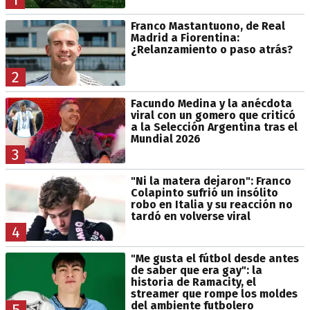
Franco Mastantuono, de Real
Madrid a Fiorentina:
¿Relanzamiento o paso atrás?
2
Facundo Medina y la anécdota
viral con un gomero que criticó
a la Selección Argentina tras el
Mundial 2026
3
"Ni la matera dejaron": Franco
Colapinto sufrió un insólito
robo en Italia y su reacción no
tardó en volverse viral
4
"Me gusta el fútbol desde antes
de saber que era gay": la
historia de Ramacity, el
streamer que rompe los moldes
del ambiente futbolero
5