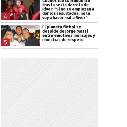
Coudet fue contundente
tras la sexta derrota de
River: “Si no se empiezan a
dar los resultados, no le
4
voy a hacer mal a River”
El planeta fútbol se
despide de Jorge Messi
entre emotivos mensajes y
muestras de respeto
5