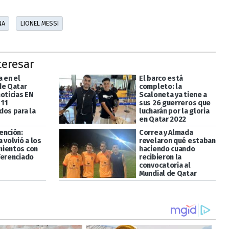
NA
LIONEL MESSI
teresar
 en el
El barco está
de Qatar
completo: la
oticias EN
Scaloneta ya tiene a
 11
sus 26 guerreros que
dos para la
lucharán por la gloria
en Qatar 2022
ención:
Correa y Almada
 volvió a los
revelaron qué estaban
ientos con
haciendo cuando
ferenciado
recibieron la
convocatoria al
Mundial de Qatar