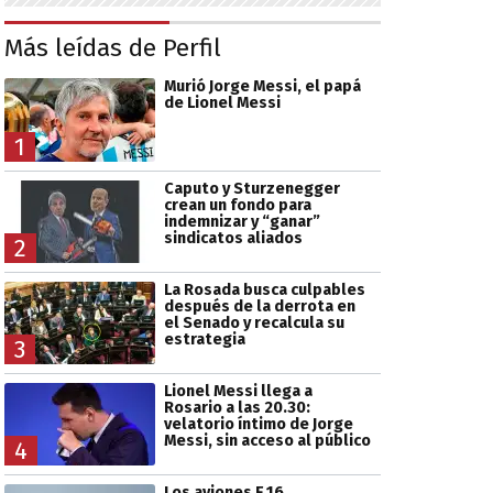
Más leídas de Perfil
Murió Jorge Messi, el papá
de Lionel Messi
1
Caputo y Sturzenegger
crean un fondo para
indemnizar y “ganar”
sindicatos aliados
2
La Rosada busca culpables
después de la derrota en
el Senado y recalcula su
estrategia
3
Lionel Messi llega a
Rosario a las 20.30:
velatorio íntimo de Jorge
Messi, sin acceso al público
4
Los aviones F 16