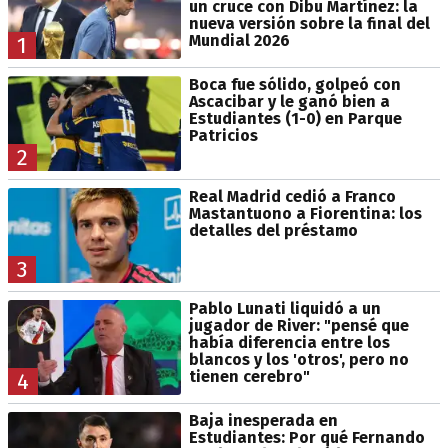
un cruce con Dibu Martínez: la
nueva versión sobre la final del
Mundial 2026
1
Boca fue sólido, golpeó con
Ascacibar y le ganó bien a
Estudiantes (1-0) en Parque
Patricios
2
Real Madrid cedió a Franco
Mastantuono a Fiorentina: los
detalles del préstamo
3
Pablo Lunati liquidó a un
jugador de River: "pensé que
había diferencia entre los
blancos y los 'otros', pero no
tienen cerebro"
4
Baja inesperada en
Estudiantes: Por qué Fernando