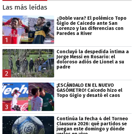
Las más leídas
¿Doble vara? El polémico Topo
Gigio de Caicedo ante San
Lorenzo y las diferencias con
Paredes a River
1
Concluyó la despedida íntima a
Jorge Messi en Rosario: el
doloroso adiós de Lionel a su
padre
2
¡ESCÁNDALO EN EL NUEVO
GASÓMETRO! Caicedo hizo el
Topo Gigio y desató el caos
3
Continúa la Fecha 4 del Torneo
Clausura 2026: qué partidos se
juegan este domingo y dónde
verlos en vivo