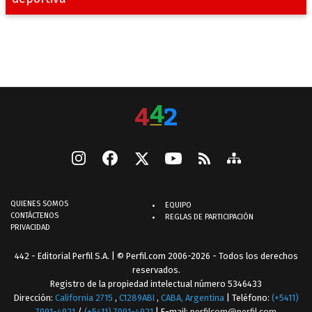
QUIENES SOMOS
EQUIPO
CONTÁCTENOS
REGLAS DE PARTICIPACIÓN
PRIVACIDAD
442 - Editorial Perfil S.A.
| © Perfil.com 2006-2026 - Todos los derechos
reservados.
Registro de la propiedad intelectual número 5346433
Dirección:
California 2715
,
C1289ABI
,
CABA, Argentina
| Teléfono:
(+5411)
7091-4921
/
(+5411) 7091-4921
| E-mail:
perfilcom@perfil.com