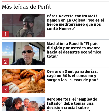
Más leídas de Perfil
Pérez-Reverte contra Matt
Damon en La Odisea: "No es el
héroe mediterráneo que nos
contó Homero"
1
Maslatón a Bausili: "El país
dirigido por ustedes avanza
hacia el desastre económico
total"
2
Cerraron 3 mil panaderías,
cayó un 60% el consumo y
surgen las "cuevas de pan"
3
Aeropuertos: el "empleado
fallado" debe tomar una
decisión crucial sobre