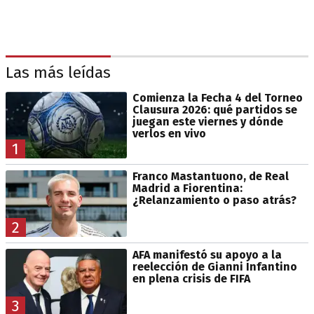
Las más leídas
Comienza la Fecha 4 del Torneo
Clausura 2026: qué partidos se
juegan este viernes y dónde
verlos en vivo
1
Franco Mastantuono, de Real
Madrid a Fiorentina:
¿Relanzamiento o paso atrás?
2
AFA manifestó su apoyo a la
reelección de Gianni Infantino
en plena crisis de FIFA
3